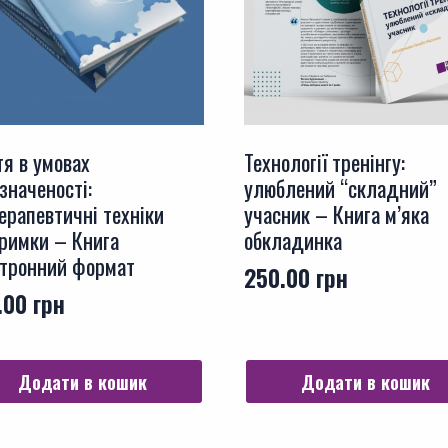
я в умовах
Технології тренінгу:
значеності:
улюблений “складний”
ерапевтичні техніки
учасник – Книга м’яка
римки – Книга
обкладинка
тронний формат
250.00
грн
.00
грн
Додати в кошик
Додати в кошик