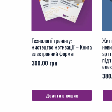
Технології тренінгу:
Житт
мистецтво мотивації – Книга
неви
електронний формат
артт
підт
300.00
грн
елек
380
Додати в кошик