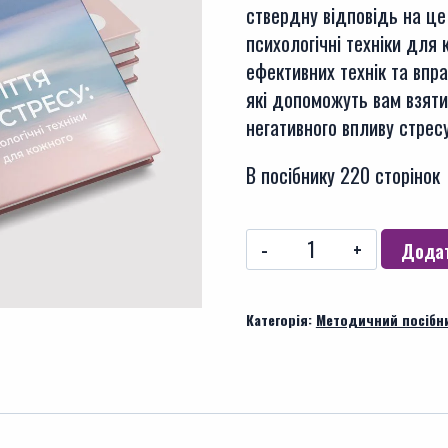
ствердну відповідь на це
психологічні техніки для
ефективних технік та впра
які допоможуть вам взяти
негативного впливу стресу
В посібнику 220 сторінок
Життя
Додат
без
стресу:
Категорія:
Методичний посібн
психологічні
техніки
для
кожного
-