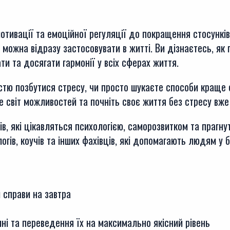
Книга
електронний
отивації та емоційної регуляції до покращення стосункі
формат
кі можна відразу застосовувати в житті. Ви дізнаєтесь, я
кількість
ти та досягати гармонії у всіх сферах життя.
істю позбутися стресу, чи просто шукаєте способи краще
 світ можливостей та почніть своє життя без стресу вже
в, які цікавляться психологією, саморозвитком та прагну
ів, коучів та інших фахівців, які допомагають людям у б
 справи на завтра
ні та переведення їх на максимально якісний рівень