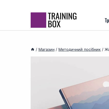
Перейти
до
вмісту
Тр
/
Магазин
/
Методичний посібник
/
Жи