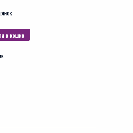
рінок
и в кошик
ик