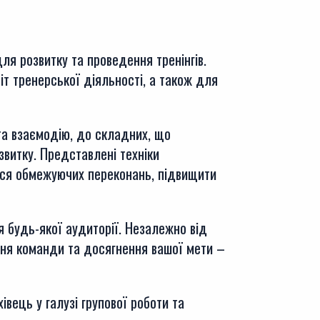
для розвитку та проведення тренінгів.
іт тренерської діяль­ності, а також для
та взаємодію, до складних, що
звитку. Представлені техніки
тися обмежуючих переконань, підвищити
я будь-якої аудиторії. Незалежно від
ення команди та досягнення вашої мети –
івець у галузі групової роботи та