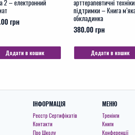
а 2 – електронний
арттерапевтичні техніки
мат
підтримки – Книга м’як
обкладинка
.00
грн
380.00
грн
Додати в кошик
Додати в кошик
ІНФОРМАЦІЯ
МЕНЮ
Реєстр Сертифікатів
Тренінги
Контакти
Книги
Про Школу
Конференції