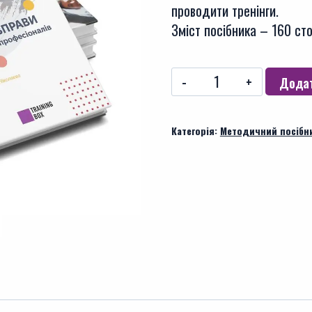
проводити тренінги.
Зміст посібника – 160 сто
Тренінгові
Додат
вправи
для
Категорія:
Методичний посібн
початківців
і
професіоналів.
Книга
2
-
м'яка
обкладинка
кількість