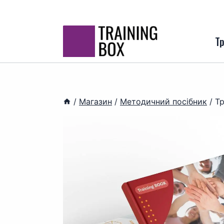
Перейти
до
вмісту
Тр
/
Магазин
/
Методичний посібник
/
Тр