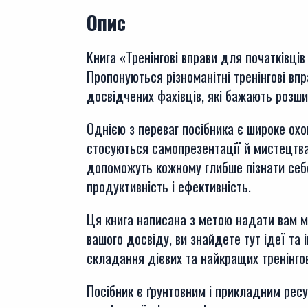
Опис
Книга «Тренінгові вправи для початківців
Пропонуються різноманітні тренінгові впра
досвідчених фахівців, які бажають розши
Однією з переваг посібника є широке ох
стосуються самопрезентації й мистецтва 
допоможуть кожному глибше пізнати себе
продуктивність і ефективність.
Ця книга написана з метою надати вам м
вашого досвіду, ви знайдете тут ідеї та
складання дієвих та найкращих тренінгов
Посібник є ґрунтовним і прикладним ресур