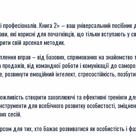
 і професіоналів. Книга 2» – ваш універсальний посібник 
ви, які корисні для початківців, що тільки вступають у св
рити свій арсенал методик.
оплення вправ – від базових, спрямованих на знайомство 
продажів, від командної роботи і комунікації до саморо
, розвинути емоційний інтелект, стресостійкість, позбу
ожливість створити захоплюючі та ефективні тренінги дл
 інструменти для всебічного розвитку особистості, зміцн
их сесій.
сом для тих, хто бажає розвиватися як особистість і фах