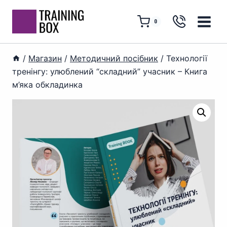
Перейти
до
0
вмісту
/
Магазин
/
Методичний посібник
/
Технології
тренінгу: улюблений “складний” учасник – Книга
м’яка обкладинка