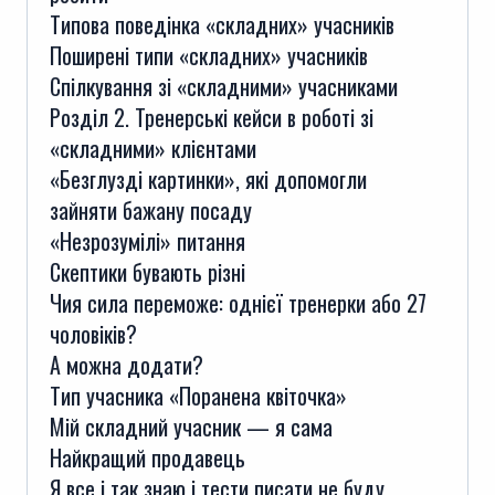
Типова поведінка «складних» учасників
Поширені типи «складних» учасників
Спілкування зі «складними» учасниками
Розділ 2. Тренерські кейси в роботі зі
«складними» клієнтами
«Безглузді картинки», які допомогли
зайняти бажану посаду
«Незрозумілі» питання
Скептики бувають різні
Чия сила переможе: однієї тренерки або 27
чоловіків?
А можна додати?
Тип учасника «Поранена квіточка»
Мій складний учасник — я сама
Найкращий продавець
Я все і так знаю і тести писати не буду