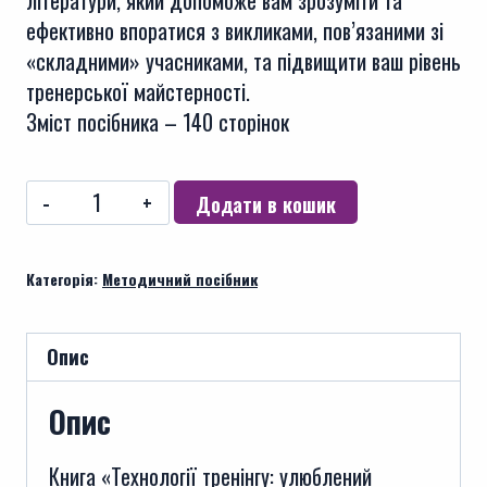
літератури, який допоможе вам зрозуміти та
ефективно впоратися з викликами, пов’язаними зі
«складними» учасниками, та підвищити ваш рівень
тренерської майстерності.
Зміст посібника – 140 сторінок
Технології
Додати в кошик
тренінгу:
улюблений
Категорія:
Методичний посібник
"складний"
учасник
-
Опис
Книга
м'яка
Опис
обкладинка
кількість
Книга «Технології тренінгу: улюблений