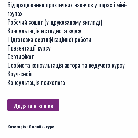
Відпрацювання практичних навичок у парах і міні-
групах
Робочий зошит (у друкованому вигляді)
Консультація методиста курсу
Підготовка сертифікаційної роботи
Презентації курсу
Сертифікат
Особиста консультація автора та ведучого курсу
Коуч-сесія
Консультація психолога
Курс
Додати в кошик
Технологія
тренінгової
Категорія:
Онлайн-курс
діяльності
-