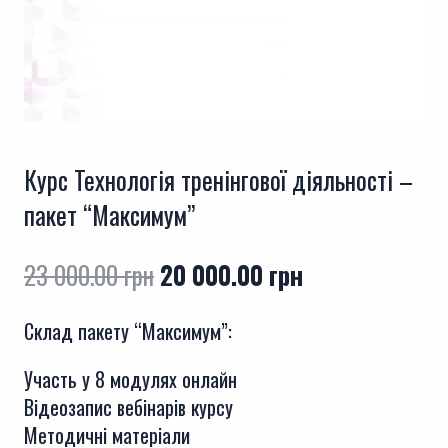
Курс Технологія тренінгової діяльності –
пакет “Максимум”
Оригінальна
Поточна
23 000.00
грн
20 000.00
грн
ціна:
ціна:
Склад пакету “Максимум”:
23
20
000.00 грн.
000.00 грн.
Участь у 8 модулях онлайн
Відеозапис вебінарів курсу
Методичні матеріали