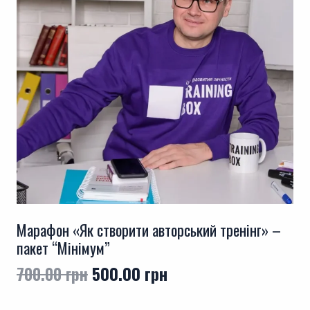
Марафон «Як створити авторський тренінг» –
пакет “Мінімум”
Оригінальна
Поточна
700.00
грн
500.00
грн
ціна:
ціна: