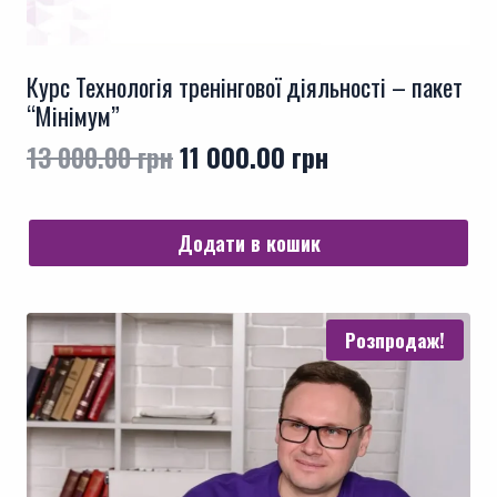
Курс Технологія тренінгової діяльності – пакет
“Мінімум”
Оригінальна
Поточна
13 000.00
грн
11 000.00
грн
ціна:
ціна:
13
11
Додати в кошик
000.00 грн.
000.00 грн.
Розпродаж!