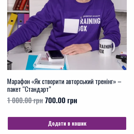
Марафон «Як створити авторський тренінг» –
пакет “Стандарт”
Оригінальна
Поточна
1 000.00
грн
700.00
грн
ціна:
ціна:
1
700.00 грн.
Додати в кошик
000.00 грн.