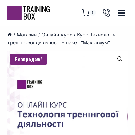
Перейти
до
0
вмісту
/
Магазин
/
Онлайн-курс
/
Курс Технологія
тренінгової діяльності – пакет “Максимум”
Розпродаж!