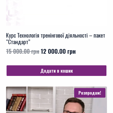
Курс Технологія тренінгової діяльності – пакет
“Стандарт”
Оригінальна
Поточна
15 000.00
грн
12 000.00
грн
ціна:
ціна:
15
12
Додати в кошик
000.00 грн.
000.00 грн.
Розпродаж!